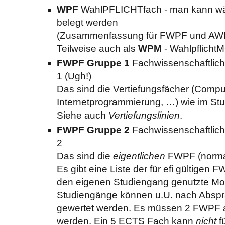
WPF
WahlPFLICHTfach - man kann wä
belegt werden
(Zusammenfassung für FWPF und AW
Teilweise auch als
WPM
- Wahlpflicht
FWPF Gruppe 1
Fachwissenschaftlich
1 (Ugh!)
Das sind die Vertiefungsfächer (Comput
Internetprogrammierung, …) wie im St
Siehe auch
Vertiefungslinien
.
FWPF Gruppe 2
Fachwissenschaftlich
2
Das sind die
eigentlichen
FWPF (normal
Es gibt eine Liste der für efi gültigen 
den eigenen Studiengang genutzte Mo
Studiengänge können u.U. nach Abspr
gewertet werden. Es müssen 2 FWPF 
werden. Ein 5 ECTS Fach kann
nicht
f