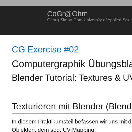
CoGr@Ohm
Georg-Simon Ohm University of Applied Scie
CG Exercise #02
Computergraphik Übungsbla
Blender Tutorial: Textures & 
Texturieren mit Blender (Blende
In diesem Praktikumsteil befassen wir uns mit d
Objekten, dem sog. UV-Mapping: