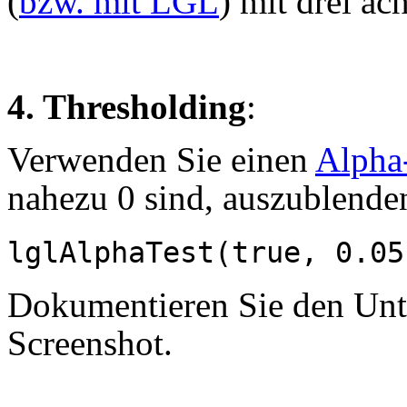
(
bzw. mit LGL
) mit drei ac
4. Thresholding
:
Verwenden Sie einen
Alpha
nahezu 0 sind, auszublende
lglAlphaTest(true, 0.05
Dokumentieren Sie den Unt
Screenshot.