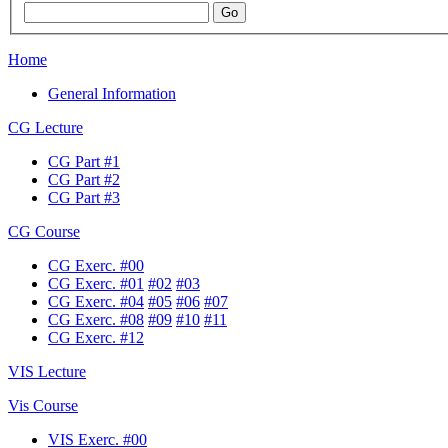
Home
General Information
CG Lecture
CG Part #1
CG Part #2
CG Part #3
CG Course
CG Exerc. #00
CG Exerc. #01
#02
#03
CG Exerc. #04
#05
#06
#07
CG Exerc. #08
#09
#10
#11
CG Exerc. #12
VIS Lecture
Vis Course
VIS Exerc. #00