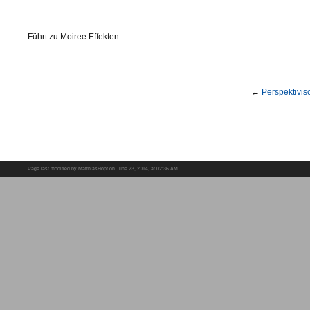
Führt zu Moiree Effekten:
←
Perspektivis
Page last modified by MatthiasHopf on June 23, 2014, at 02:36 AM.